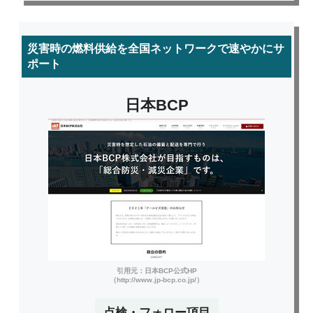
災害時の燃料供給を全国ネットワークで速やかにサ
ポート
日本BCP
引用元：日本BCP公式HP
（http://www.jp-bcp.co.jp/）
点検・フォロー項目