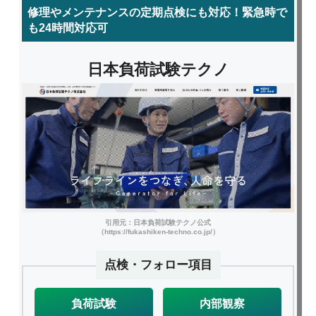
修理やメンテナンスの定期点検にも対応！緊急時で
も24時間対応可
日本負荷試験テクノ
引用元：日本負荷試験テクノ公式
（https://fukashiken-techno.co.jp/）
点検・フォロー項目
負荷試験
内部観察