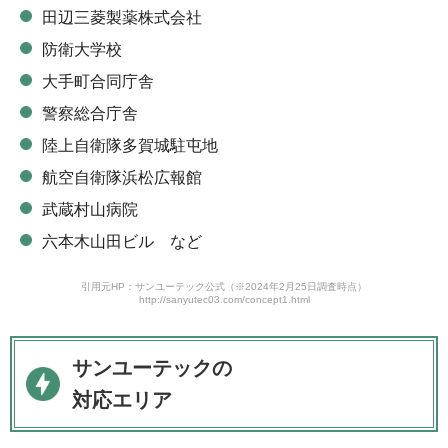
田辺三菱製薬株式会社
防衛大学校
大手町合同庁舎
警察総合庁舎
陸上自衛隊多賀城駐屯地
航空自衛隊浜松広報館
武蔵村山病院
六本木山田ビル など
引用元HP：サンユーテック公式（※2024年2月25日調査時点）
http://sanyutec03.com/concept1.html
サンユーテックの
対応エリア