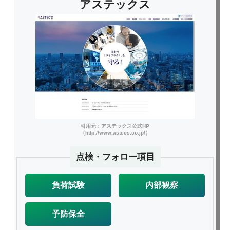
アステックス
引用元：アステックス公式HP
（http://www.astecs.co.jp/）
点検・フォロー項目
負荷試験
内部観察
予防保全