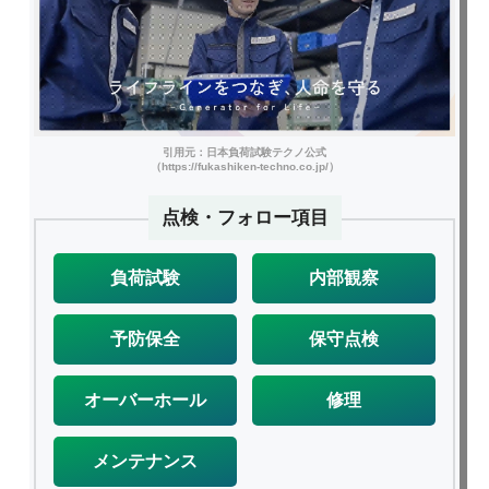
引用元：日本負荷試験テクノ公式
（https://fukashiken-techno.co.jp/）
点検・フォロー項目
負荷試験
内部観察
予防保全
保守点検
オーバーホール
修理
メンテナンス