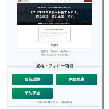
引用元：日本BCP公式HP
（http://www.jp-bcp.co.jp/）
点検・フォロー項目
負荷試験
内部観察
予防保全
*2021年4月公式サイト確認時点