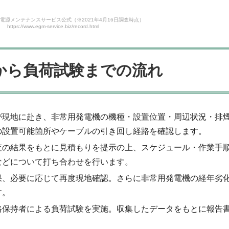
電源メンテナンスサービス公式（※2021年4月16日調査時点）
https://www.egm-service.biz/record.html
から負荷試験までの流れ
が現地に赴き、非常用発電機の機種・設置位置・周辺状況・排
の設置可能箇所やケーブルの引き回し経路を確認します。
査の結果をもとに見積もりを提示の上、スケジュール・作業手
などについて打ち合わせを行います。
果、必要に応じて再度現地確認。さらに非常用発電機の経年劣
す。
格保持者による負荷試験を実施。収集したデータをもとに報告