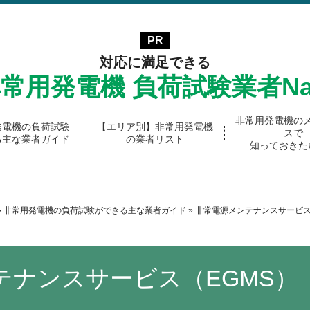
対応に満足できる
非常用発電機
負荷試験業者Na
非常用発電機の
発電機の負荷試験
【エリア別】非常用発電機
スで
る主な業者ガイド
の業者リスト
知っておきた
»
非常用発電機の負荷試験ができる主な業者ガイド
»
非常電源メンテナンス
サービス
テナンス
サービス（EGMS）