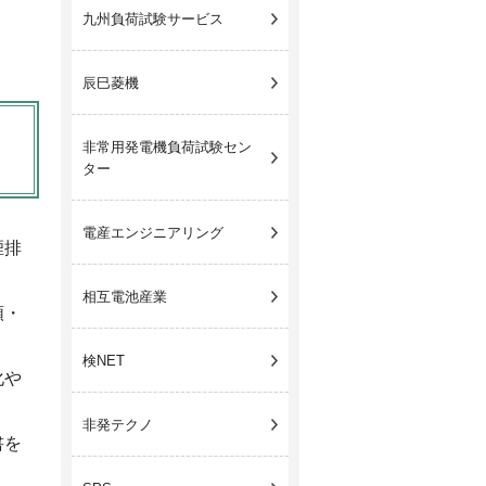
九州負荷試験サービス
辰巳菱機
非常用発電機
負荷試験セン
ター
電産エンジニアリング
煙排
相互電池産業
順・
検NET
化や
非発テクノ
書を