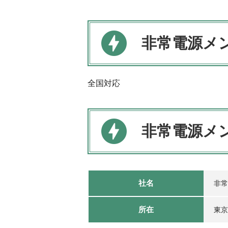
非常電源メ
全国対応
非常電源メ
社名
非常
所在
東京