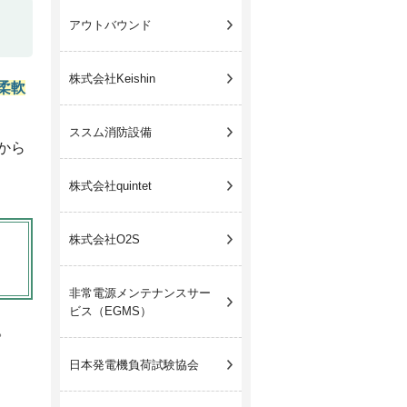
アウトバウンド
株式会社Keishin
柔軟
ススム消防設備
から
株式会社quintet
株式会社O2S
非常電源メンテナンス
サー
ビス（EGMS）
。
日本発電機負荷試験協会